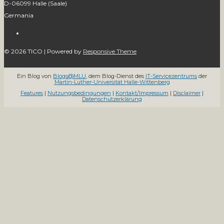
D-06099 Halle (Saale)
Germania
© 2026
TICO
| Powered by
Responsive Theme
Ein Blog von
Blogs@MLU
, dem Blog-Dienst des
IT-Servicezentrums
der
Martin-Luther-Universität Halle-Wittenberg
Features
|
Nutzungsbedingungen
|
Kontakt/Impressum
|
Disclaimer
|
Datenschutzerklärung