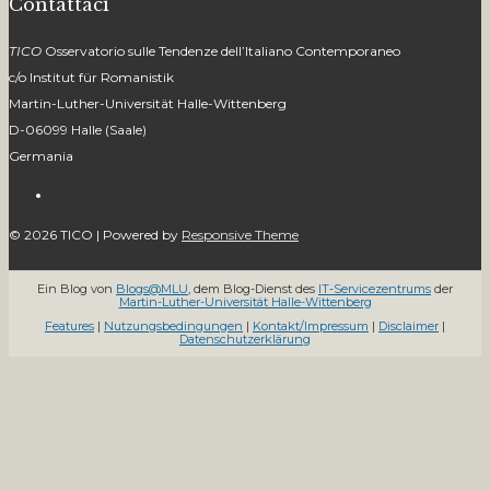
Contattaci
TICO
Osservatorio sulle Tendenze dell’Italiano Contemporaneo
c/o Institut für Romanistik
Martin-Luther-Universität Halle-Wittenberg
D-06099 Halle (Saale)
Germania
© 2026
TICO
| Powered by
Responsive Theme
Ein Blog von
Blogs@MLU
, dem Blog-Dienst des
IT-Servicezentrums
der
Martin-Luther-Universität Halle-Wittenberg
Features
|
Nutzungsbedingungen
|
Kontakt/Impressum
|
Disclaimer
|
Datenschutzerklärung