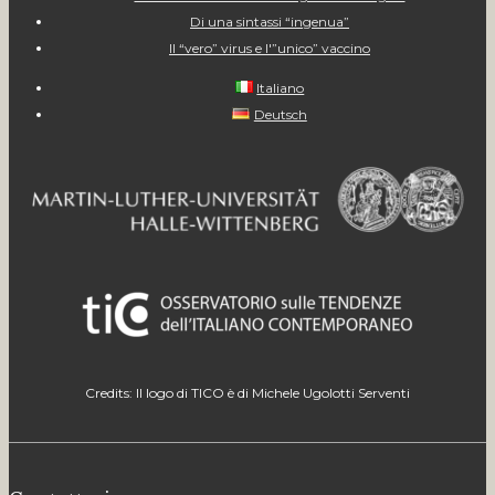
Di una sintassi “ingenua”
Il “vero” virus e l'”unico” vaccino
Italiano
Deutsch
Credits: Il logo di TICO è di Michele Ugolotti Serventi