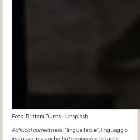
Foto: Brittani Burns - Unsplash
Political correctness
, “lingua facile”, linguaggio
inclusivo, ma anche
hate speech
e le tante