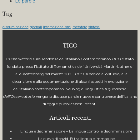
Le parole
Tag
discriminazione
giornali
internazionalismi
metafore
sintassi
TICO
L’Osservatorio sulle Tendenze dell’Italiano Contemporaneo
TICO
è stato
fondato presso l’Istituto di Romanistica dell’Università Martin-Luther di
Halle-Wittenberg nel marzo 2021.
TICO
si dedica
allo studio, alla
descrizione e alla documentazione di alcuni aspetti in evoluzione
dell’italiano contemporaneo. Nel blog di linguistica
Il quaderno
dell’Osservatorio
vengono discusse parole nuove e controverse dell’italiano
di oggi e pubblicazioni recenti.
Articoli recenti
Lingua e discriminazione – La lingua contro la discriminazione
La curva di covid-19 tra lingua e immagine